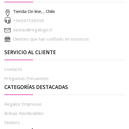
Tienda On line, , Chile
+56947536559
ventas@regalogo.cl
Clientes que han confiado en nosotros
SERVICIO AL CLIENTE
Contacto
Preguntas Frecuentes
CATEGORÍAS DESTACADAS
Regalos Empresas
Bolsas Reutilizables
Stickers